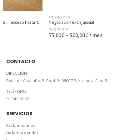
RECLAMACIONES
Negociación extrajudicial
0
out of 5
75,00
€
–
500,00
€
/ mes
CONTACTO
DIRECCIÓN:
Rbla. de Cataluña, 5, Ppal. 2ª 08007 Barcelona, España
TELÉFONO:
93.342.62.62
SERVICIOS
Reclamaciones
Defensa deudas