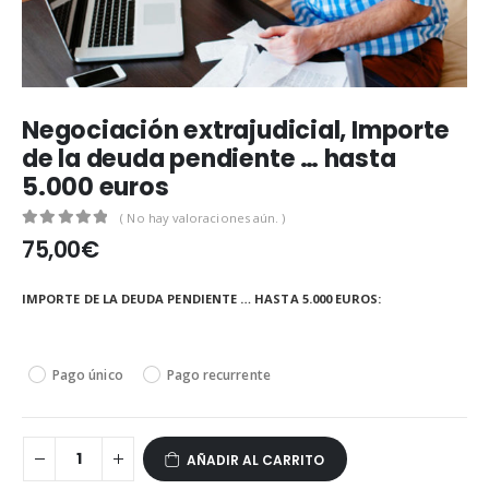
Negociación extrajudicial, Importe
de la deuda pendiente … hasta
5.000 euros
( No hay valoraciones aún. )
0
out of 5
75,00
€
IMPORTE DE LA DEUDA PENDIENTE … HASTA 5.000 EUROS
Pago único
Pago recurrente
AÑADIR AL CARRITO