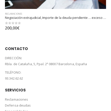
RECLAMACIONES
euros
Demanda judicial, Importe de la deuda pendiente … exceso hasta 3.000.000 euros
0
out of 5
350,00
€
CONTACTO
DIRECCIÓN:
Rbla. de Cataluña, 5, Ppal. 2ª 08007 Barcelona, España
TELÉFONO:
93.342.62.62
SERVICIOS
Reclamaciones
Defensa deudas