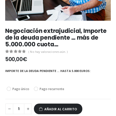
Negociación extrajudicial, Importe
de la deuda pendiente … más de
5.000.000 cuota…
( No hay valoraciones aún. )
0
out of 5
500,00
€
IMPORTE DE LA DEUDA PENDIENTE … HASTA 5.000 EUROS
Pago único
Pago recurrente
AÑADIR AL CARRITO