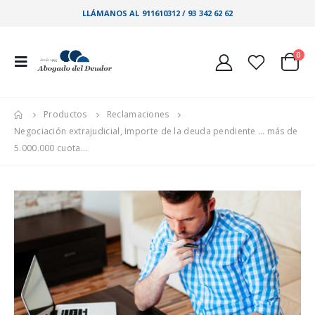
LLÁMANOS AL 911610312 / 93 342 62 62
0
Productos
Reclamaciones
Negociación extrajudicial, Importe de la deuda pendiente … más de
5.000.000 cuota…