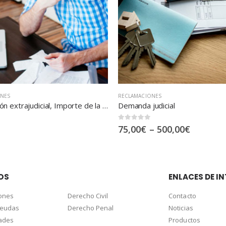
ONES
RECLAMACIONES
udicial
0
out of 5
–
500,00
€
500,00
€
OS
ENLACES DE IN
ones
Derecho Civil
Contacto
deudas
Derecho Penal
Noticias
dades
Productos