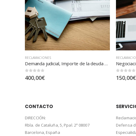
RECLAMACIONES
RECLAMACI
Demanda judicial, Importe de la deuda pendiente … exceso hasta 4.000.000 euros
Negociación extrajudicial, Importe de la deuda pendiente … exceso hasta 250.000 euros
Demanda j
0
out of 5
0
out of 5
150,00
€
75,00
€
CONTACTO
SERVICI
DIRECCIÓN:
Reclamaci
Rbla. de Cataluña, 5, Ppal. 2ª 08007
Defensa 
Barcelona, España
Especiali