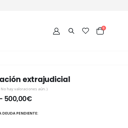
0
ación extrajudicial
( No hay valoraciones aún. )
–
500,00
€
A DEUDA PENDIENTE