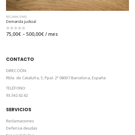
RECLAMACIONES
0
out of 5
150,00
€
CONTACTO
DIRECCIÓN:
Rbla. de Cataluña, 5, Ppal. 2ª 08007 Barcelona, España
TELÉFONO:
93.342.62.62
SERVICIOS
Reclamaciones
Defensa deudas