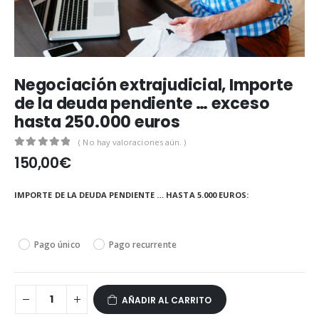
Negociación extrajudicial, Importe
de la deuda pendiente … exceso
hasta 250.000 euros
( No hay valoraciones aún. )
0
out of 5
150,00
€
IMPORTE DE LA DEUDA PENDIENTE … HASTA 5.000 EUROS
Pago único
Pago recurrente
AÑADIR AL CARRITO