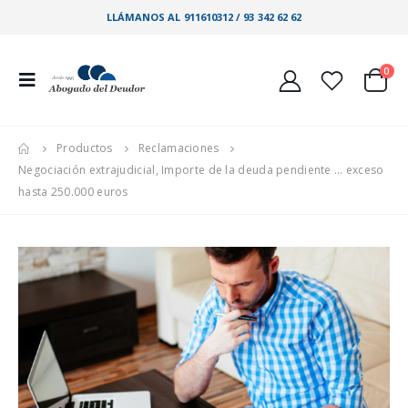
LLÁMANOS AL 911610312 / 93 342 62 62
0
Productos
Reclamaciones
Negociación extrajudicial, Importe de la deuda pendiente … exceso
hasta 250.000 euros