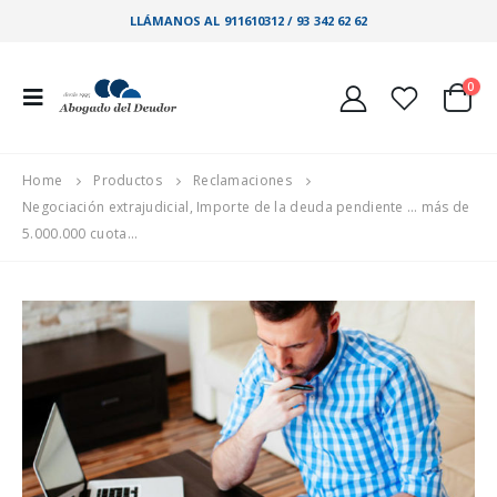
LLÁMANOS AL 911610312 / 93 342 62 62
0
Home
Productos
Reclamaciones
Negociación extrajudicial, Importe de la deuda pendiente … más de
5.000.000 cuota…