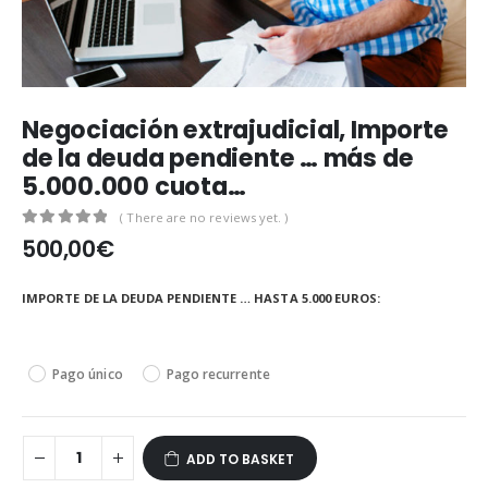
Negociación extrajudicial, Importe
de la deuda pendiente … más de
5.000.000 cuota…
( There are no reviews yet. )
0
out of 5
500,00
€
IMPORTE DE LA DEUDA PENDIENTE … HASTA 5.000 EUROS
Pago único
Pago recurrente
ADD TO BASKET