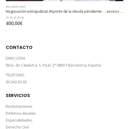
RECLAMACIONES
Demanda judicial, Importe de la deuda pendiente … exceso hasta 4.000.000 euros
0
out of 5
400,00
€
CONTACTO
DIRECCIÓN:
Rbla. de Cataluña, 5, Ppal. 2ª 08007 Barcelona, España
TELÉFONO:
93.342.62.62
SERVICIOS
Reclamaciones
Defensa deudas
Especialidades
Derecho Civil