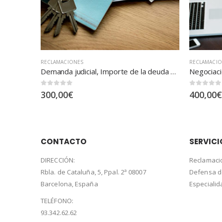
RECLAMACIONES
RECLAMAC
Demanda judicial, Importe de la deuda pendiente … exceso hasta 2.000.000 euros
Negociación extrajudicial, Importe de la deuda pendiente … exceso hasta 4.000.000 euros
Demanda 
0
out of 5
0
out of 5
400,00
€
75,00
€
CONTACTO
SERVICI
DIRECCIÓN:
Reclamaci
Rbla. de Cataluña, 5, Ppal. 2ª 08007
Defensa 
Barcelona, España
Especiali
TELÉFONO:
93.342.62.62