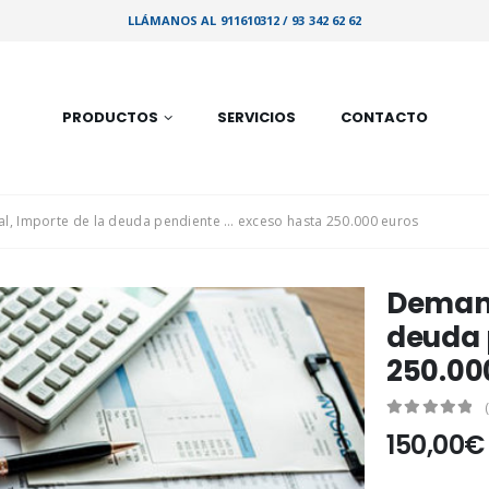
LLÁMANOS AL 911610312 / 93 342 62 62
PRODUCTOS
SERVICIOS
CONTACTO
l, Importe de la deuda pendiente … exceso hasta 250.000 euros
Demand
deuda 
250.00
0
out of 5
150,00
€