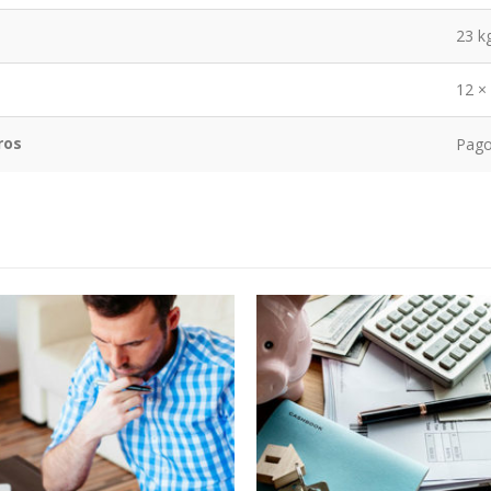
23 k
12 ×
ros
Pago