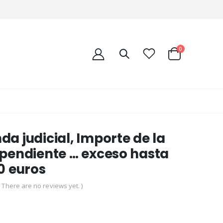
0
a judicial, Importe de la
pendiente … exceso hasta
0 euros
( There are no reviews yet. )