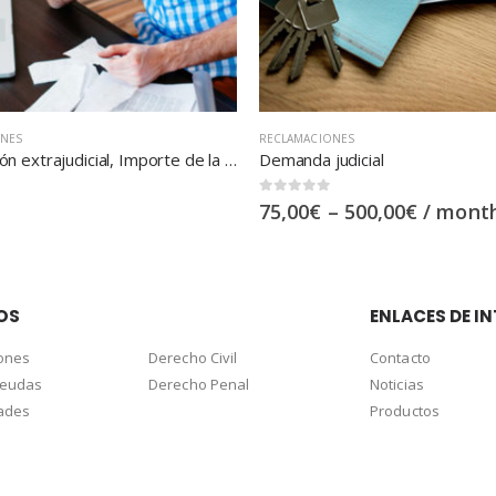
IONES
RECLAMACIONES
judicial
0
out of 5
–
500,00
€
/ month
75,00
€
OS
ENLACES DE IN
ones
Derecho Civil
Contacto
deudas
Derecho Penal
Noticias
dades
Productos