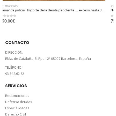
RECLAMACIONES
Negociación extrajudicial
0
out of 5
75,00
€
–
500,00
€
/ month
CONTACTO
DIRECCIÓN:
Rbla. de Cataluña, 5, Ppal. 2ª 08007 Barcelona, España
TELÉFONO:
93.342.62.62
SERVICIOS
Reclamaciones
Defensa deudas
Especialidades
Derecho Civil