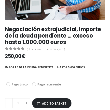
Negociación extrajudicial, Importe
de la deuda pendiente … exceso
hasta 1.000.000 euros
( There are no reviews yet. )
0
out of 5
250,00
€
IMPORTE DE LA DEUDA PENDIENTE … HASTA 5.000 EUROS
Pago único
Pago recurrente
ADD TO BASKET