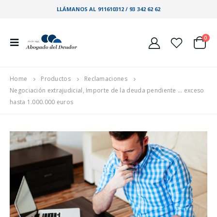
LLÁMANOS AL 911610312 / 93 342 62 62
0
Home
Productos
Reclamaciones
Negociación extrajudicial, Importe de la deuda pendiente … exceso
hasta 1.000.000 euros