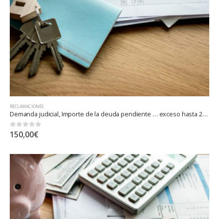
RECLAMACIONES
Demanda judicial, Importe de la deuda pendiente … exceso hasta 250.000 euros
0
out of 5
150,00
€