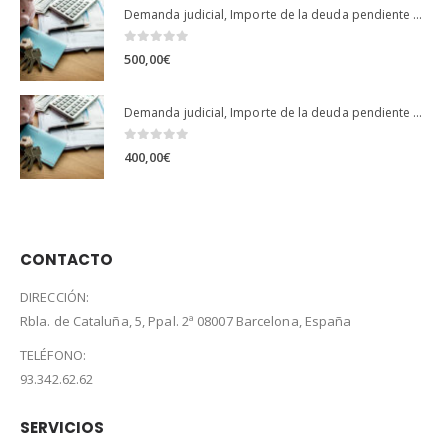
Demanda judicial, Importe de la deuda pendiente … más de 5.000.000 cuota…
0
out of 5
500,00
€
Demanda judicial, Importe de la deuda pendiente … exceso hasta 4.000.000 euros
0
out of 5
400,00
€
CONTACTO
DIRECCIÓN:
Rbla. de Cataluña, 5, Ppal. 2ª 08007 Barcelona, España
TELÉFONO:
93.342.62.62
SERVICIOS