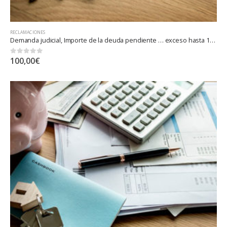
RECLAMACIONES
Demanda judicial, Importe de la deuda pendiente … exceso hasta 10.000 euros
0
out of 5
100,00
€