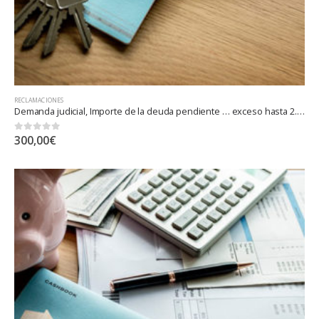
RECLAMACIONES
Demanda judicial, Importe de la deuda pendiente … exceso hasta 2.000.000 euros
0
out of 5
300,00
€