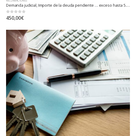
RECLAMACIONES
Demanda judicial, Importe de la deuda pendiente … exceso hasta 5.000.000 euros
0
out of 5
450,00
€