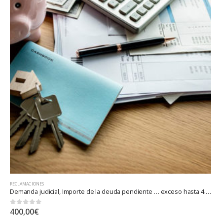
RECLAMACIONES
Demanda judicial, Importe de la deuda pendiente … exceso hasta 4.000.000 euros
0
out of 5
400,00
€