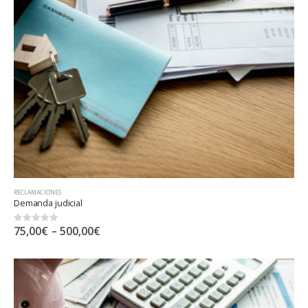
RECLAMACIONES
Demanda judicial
0
out of 5
75,00
€
–
500,00
€