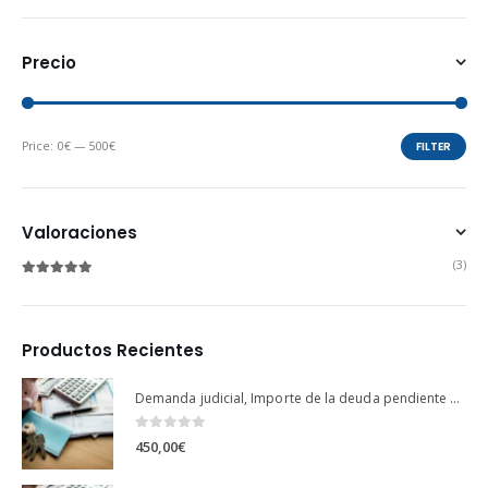
Precio
Price:
0€
—
500€
FILTER
Valoraciones
(3)
Rated
5
out of 5
Productos Recientes
Demanda judicial, Importe de la deuda pendiente … exceso hasta 5.000.000 euros
0
out of 5
450,00
€