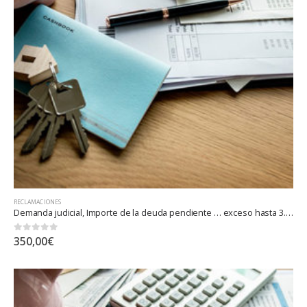
RECLAMACIONES
Demanda judicial, Importe de la deuda pendiente … exceso hasta 3.000.000 euros
0
out of 5
350,00
€