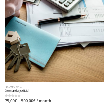
RECLAMACIONES
Demanda judicial
0
out of 5
75,00
€
–
500,00
€
/ month