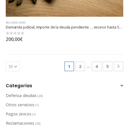
RECLAMACIONES
Demanda judicial, Importe de la deuda pendiente … exceso hasta 500.000 euros
0
out of 5
200,00
€
…
1
2
4
5
Categorías
Defensa deudas
(24)
Otros servicios
(1)
Pagos únicos
(1)
Reclamaciones
(24)