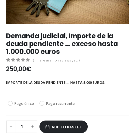
Demanda judicial, Importe de la
deuda pendiente … exceso hasta
1.000.000 euros
( There are no reviews yet. )
0
out of 5
250,00
€
IMPORTE DE LA DEUDA PENDIENTE … HASTA 5.000 EUROS
Pago único
Pago recurrente
ADD TO BASKET