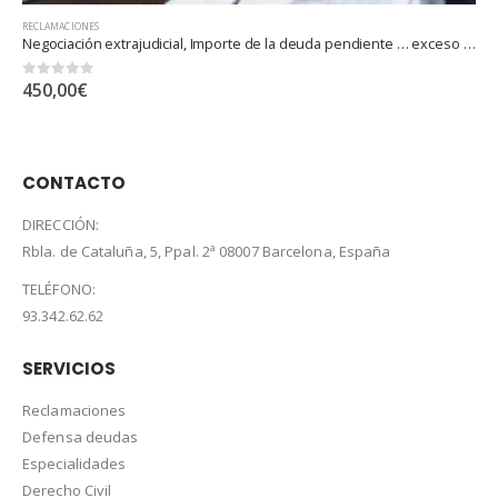
RECLAMACIONES
Negociación extrajudicial, Importe de la deuda pendiente … exceso hasta 5.000.000 euros
0
out of 5
150,00
€
CONTACTO
DIRECCIÓN:
Rbla. de Cataluña, 5, Ppal. 2ª 08007 Barcelona, España
TELÉFONO:
93.342.62.62
SERVICIOS
Reclamaciones
Defensa deudas
Especialidades
Derecho Civil