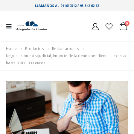
LLÁMANOS AL 911610312 / 93 342 62 62
0
Home
Productos
Reclamaciones
Negociación extrajudicial, Importe de la deuda pendiente … exceso
hasta 3.000.000 euros