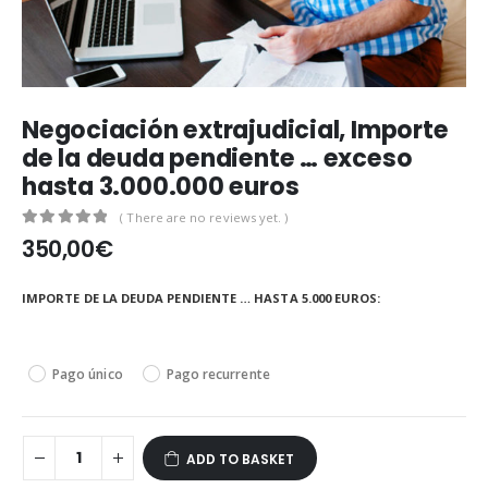
Negociación extrajudicial, Importe
de la deuda pendiente … exceso
hasta 3.000.000 euros
( There are no reviews yet. )
0
out of 5
350,00
€
IMPORTE DE LA DEUDA PENDIENTE … HASTA 5.000 EUROS
Pago único
Pago recurrente
ADD TO BASKET