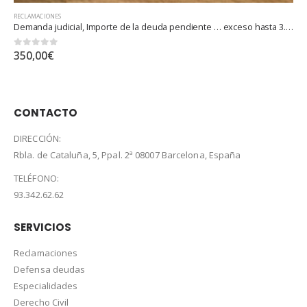
RECLAMACIONES
Demanda judicial, Importe de la deuda pendiente … exceso hasta 3.000.000 euros
0
out of 5
100,00
€
CONTACTO
DIRECCIÓN:
Rbla. de Cataluña, 5, Ppal. 2ª 08007 Barcelona, España
TELÉFONO:
93.342.62.62
SERVICIOS
Reclamaciones
Defensa deudas
Especialidades
Derecho Civil