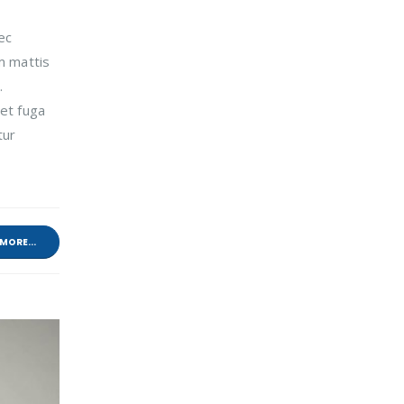
ec
m mattis
.
 et fuga
tur
MORE...