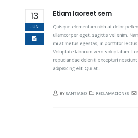
Etiam laoreet sem
13
Quisque elementum nibh at dolor pellent
JUN
ullamcorper eget, sagittis vel enim. Na
mi at metus egestas, in porttitor lectus
Voluptate laborum vero voluptatum. Lore
repudiandae deleniti excepturi nesciunt 
adipisicing elit. Qui at...
BY
SANTIAGO
RECLAMACIONES