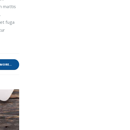
m mattis
.
 et fuga
tur
MORE...