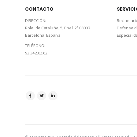
CONTACTO
SERVICI
DIRECCIÓN:
Reclamaci
Rbla. de Cataluña, 5, Ppal. 2ª 08007
Defensa 
Barcelona, España
Especiali
TELÉFONO:
93.342.62.62
© copyright 2020 Abogado del Deudor. All Rights Reserved. |
D