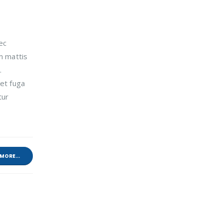
ec
m mattis
.
 et fuga
tur
MORE...