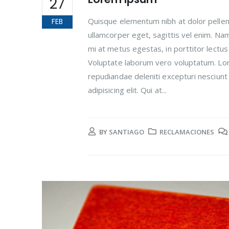
27
Quisque elementum nibh at dolor pellent
FEB
ullamcorper eget, sagittis vel enim. Na
mi at metus egestas, in porttitor lectus
Voluptate laborum vero voluptatum. Lore
repudiandae deleniti excepturi nesciunt 
adipisicing elit. Qui at...
BY
SANTIAGO
RECLAMACIONES