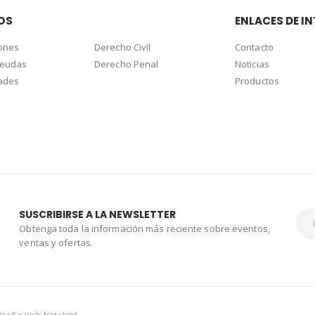
OS
ENLACES DE IN
ones
Derecho Civil
Contacto
deudas
Derecho Penal
Noticias
dades
Productos
SUSCRIBIRSE A LA NEWSLETTER
Obtenga toda la información más reciente sobre eventos,
ventas y ofertas.
iseño web
beta!ent