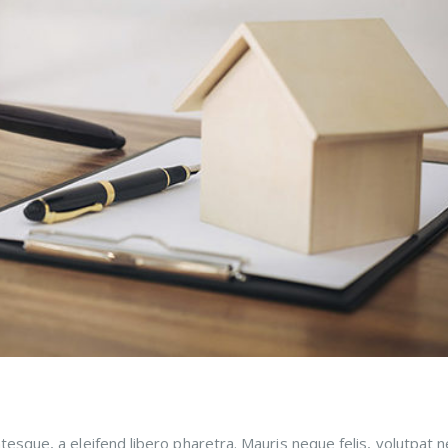
esque, a eleifend libero pharetra. Mauris neque felis, volutpat n