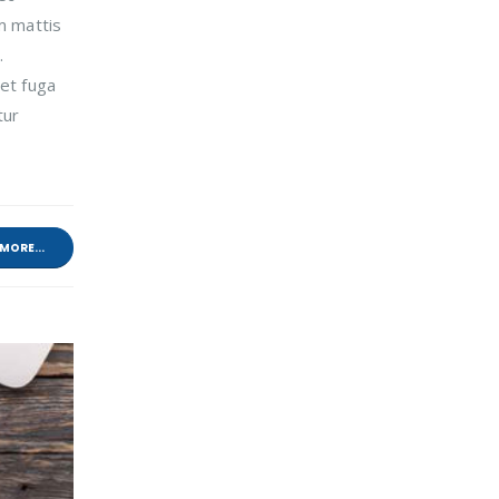
m mattis
.
 et fuga
tur
MORE...