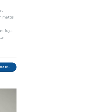
ec
m mattis
.
 et fuga
tur
MORE...