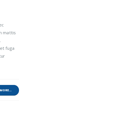
ec
m mattis
.
 et fuga
tur
MORE...