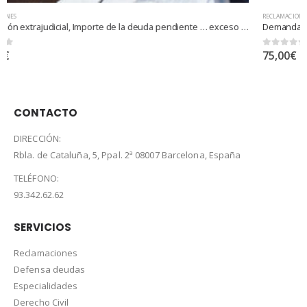
RECLAMACIONES
Demanda judicial
0
out of 5
75,00
€
–
500,00
€
/ month
CONTACTO
DIRECCIÓN:
Rbla. de Cataluña, 5, Ppal. 2ª 08007 Barcelona, España
TELÉFONO:
93.342.62.62
SERVICIOS
Reclamaciones
Defensa deudas
Especialidades
Derecho Civil