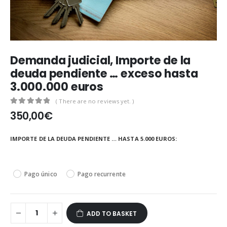
Demanda judicial, Importe de la
deuda pendiente … exceso hasta
3.000.000 euros
( There are no reviews yet. )
0
out of 5
350,00
€
IMPORTE DE LA DEUDA PENDIENTE … HASTA 5.000 EUROS
Pago único
Pago recurrente
ADD TO BASKET