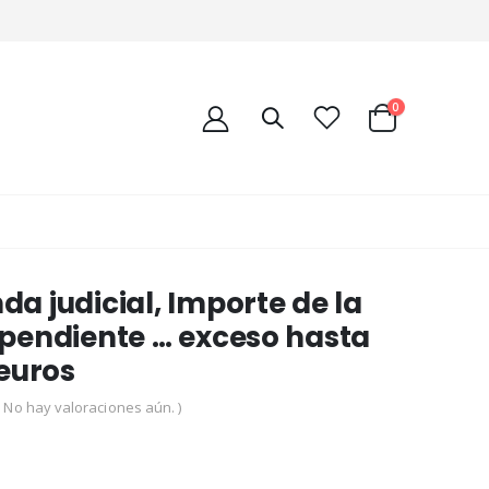
0
a judicial, Importe de la
pendiente … exceso hasta
 euros
( No hay valoraciones aún. )