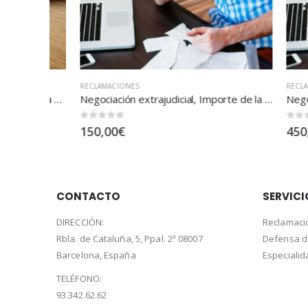
RECLAMACIONES
RECLAMACI
Demanda judicial, Importe de la deuda pendiente … exceso hasta 2.000.000 euros
Negociación extrajudicial, Importe de la deuda pendiente … exceso hasta 250.000 euros
0
out of 5
0
out of 5
150,00
€
450,00
CONTACTO
SERVICI
DIRECCIÓN:
Reclamaci
Rbla. de Cataluña, 5, Ppal. 2ª 08007
Defensa 
Barcelona, España
Especiali
TELÉFONO:
93.342.62.62