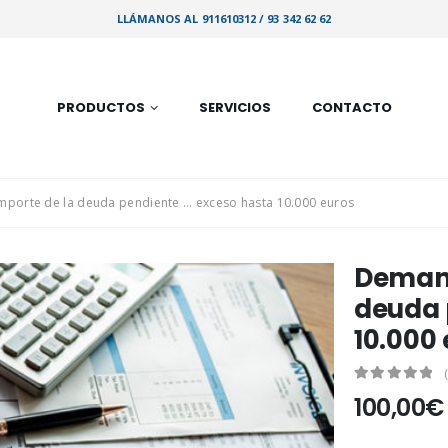
LLÁMANOS AL 911610312 / 93 342 62 62
PRODUCTOS
SERVICIOS
CONTACTO
Importe de la deuda pendiente … exceso hasta 10.000 euros
Demand
deuda 
10.000
0
out of 5
100,00
€