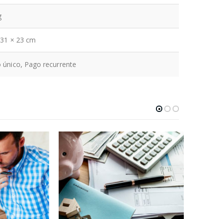
g
 31 × 23 cm
 único, Pago recurrente