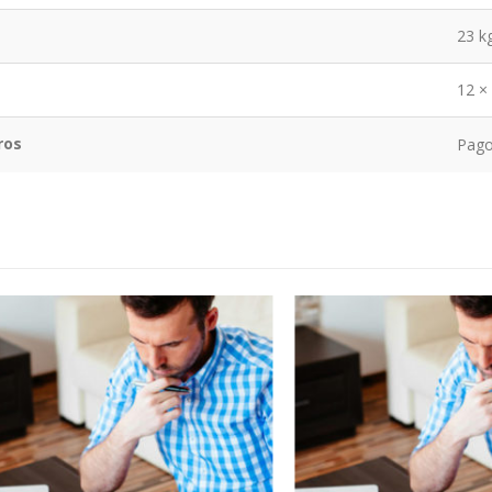
23 k
12 ×
ros
Pago