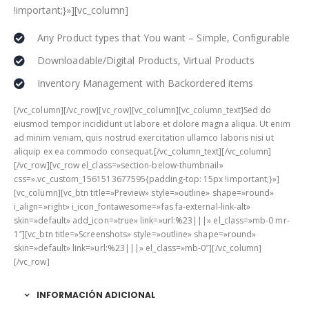
!important;}»][vc_column]
Any Product types that You want – Simple, Configurable
Downloadable/Digital Products, Virtual Products
Inventory Management with Backordered items
[/vc_column][/vc_row][vc_row][vc_column][vc_column_text]Sed do
eiusmod tempor incididunt ut labore et dolore magna aliqua. Ut enim
ad minim veniam, quis nostrud exercitation ullamco laboris nisi ut
aliquip ex ea commodo consequat.[/vc_column_text][/vc_column]
[/vc_row][vc_row el_class=»section-below-thumbnail»
css=».vc_custom_1561513677595{padding-top: 15px !important;}»]
[vc_column][vc_btn title=»Preview» style=»outline» shape=»round»
i_align=»right» i_icon_fontawesome=»fas fa-external-link-alt»
skin=»default» add_icon=»true» link=»url:%23|||» el_class=»mb-0 mr-
1″][vc_btn title=»Screenshots» style=»outline» shape=»round»
skin=»default» link=»url:%23|||» el_class=»mb-0″][/vc_column]
[/vc_row]
INFORMACIÓN ADICIONAL