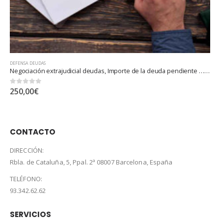
DEFENSA DEUDAS
Negociación extrajudicial deudas, Importe de la deuda pendiente … exceso hasta 1.000.000 euros
Ley de l
0
out of 5
350,00
€
CONTACTO
DIRECCIÓN:
Rbla. de Cataluña, 5, Ppal. 2ª 08007 Barcelona, España
TELÉFONO:
93.342.62.62
SERVICIOS