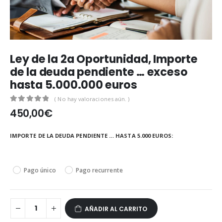
Ley de la 2a Oportunidad, Importe
de la deuda pendiente … exceso
hasta 5.000.000 euros
( No hay valoraciones aún. )
0
out of 5
450,00
€
IMPORTE DE LA DEUDA PENDIENTE … HASTA 5.000 EUROS
Pago único
Pago recurrente
AÑADIR AL CARRITO