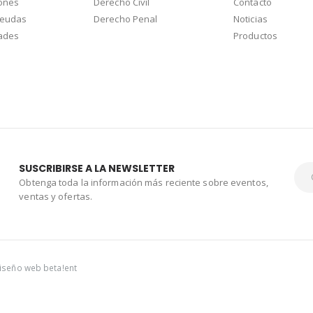
ones
Derecho Civil
Contacto
deudas
Derecho Penal
Noticias
dades
Productos
SUSCRIBIRSE A LA NEWSLETTER
Obtenga toda la información más reciente sobre eventos,
ventas y ofertas.
iseño web
beta!ent