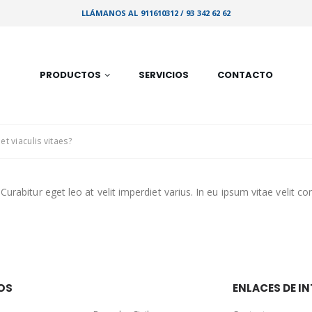
LLÁMANOS AL 911610312 / 93 342 62 62
PRODUCTOS
SERVICIOS
CONTACTO
et viaculis vitaes?
Curabitur eget leo at velit imperdiet varius. In eu ipsum vitae velit c
OS
ENLACES DE IN