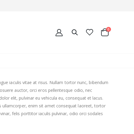
0
ongue iaculis vitae at risus. Nullam tortor nunc, bibendum
 posuere auctor, orci eros pellentesque odio, nec
lor elit, pulvinar eu vehicula eu, consequat et lacus.
us ullamcorper, enim sit amet consequat laoreet, tortor
ar, felis porttitor iaculis pulvinar, odio orci sodales