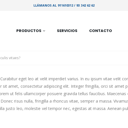
LLÁMANOS AL 911610312 / 93 342 62 62
PRODUCTOS
SERVICIOS
CONTACTO
culis vitaes?
Curabitur eget leo at velit imperdiet varius. In eu ipsum vitae velit c
t amet, consectetur adipiscing elit. Integer fringilla, orci sit amet
em ut felis ullamcorper posuere gravida tellus faucibus. Maecenas do
 Donec risus nulla, fringilla a rhoncus vitae, semper a massa. Vivam
la justo leo, molestie vel tempor nec, egestas at massa. Aenean pulvin