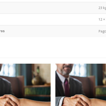
23 k
12 ×
ros
Pago