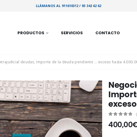
LLÁMANOS AL 911610312 / 93 342 62 62
PRODUCTOS
SERVICIOS
CONTACTO
xtrajudicial deudas, Importe de la deuda pendiente … exceso hasta 4.000.0
Negoci
Import
exceso
0
out of 5
400,00