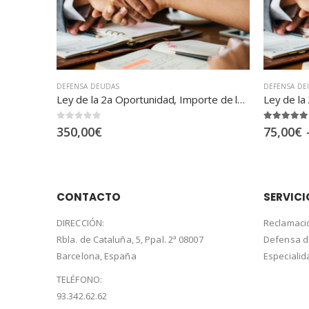
DEFENSA DEUDAS
DEFENSA DE
Ley de la 2a Oportunidad, Importe de la deuda pendiente … exceso hasta 3.000.000 euros
Ley de la 2a Oportunidad
Ley de la
5.00
out of 5
5.00
out of
75,00
€
–
500,00
€
/ month
75,00
€
CONTACTO
SERVICI
DIRECCIÓN:
Reclamaci
Rbla. de Cataluña, 5, Ppal. 2ª 08007
Defensa 
Barcelona, España
Especiali
TELÉFONO:
93.342.62.62