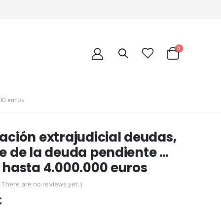
0
00 euros
ación extrajudicial deudas,
e de la deuda pendiente …
 hasta 4.000.000 euros
( There are no reviews yet. )
€