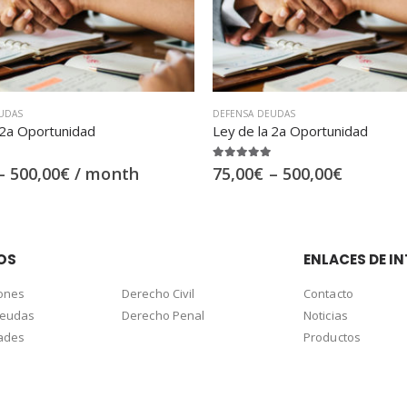
UDAS
DEFENSA DEUDAS
 2a Oportunidad
Negociación extrajudicial deuda
 5
0
out of 5
–
500,00
€
75,00
€
–
500,00
€
OS
ENLACES DE IN
ones
Derecho Civil
Contacto
deudas
Derecho Penal
Noticias
dades
Productos