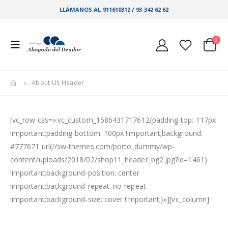
LLÁMANOS AL 911610312 / 93 342 62 62
0
About Us Header
[vc_row css=».vc_custom_1586431717612{padding-top: 117px
!important;padding-bottom: 100px !important;background:
#777671 url(//sw-themes.com/porto_dummy/wp-
content/uploads/2018/02/shop11_header_bg2.jpg?id=1461)
!important;background-position: center
!important;background-repeat: no-repeat
!important;background-size: cover !important;}»][vc_column]